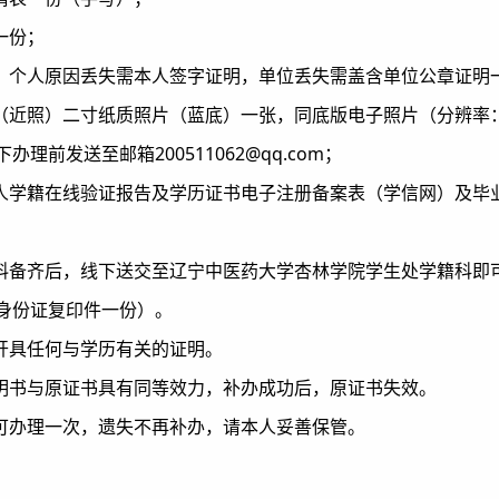
一份；
份，个人原因丢失需本人签字证明，单位丢失需盖含单位公章证明
（近照）二寸纸质照片（蓝底）一张，同底版电子照片（分辨率：尺寸
理前发送至邮箱200511062@qq.com；
个人学籍在线验证报告及学历证书电子注册备案表（学信网）及毕
材料备齐后，线下送交至辽宁中医药大学杏林学院学生处学籍科即
身份证复印件一份）。
生开具任何与学历有关的证明。
证明书与原证书具有同等效力，补办成功后，原证书失效。
仅可办理一次，遗失不再补办，请本人妥善保管。